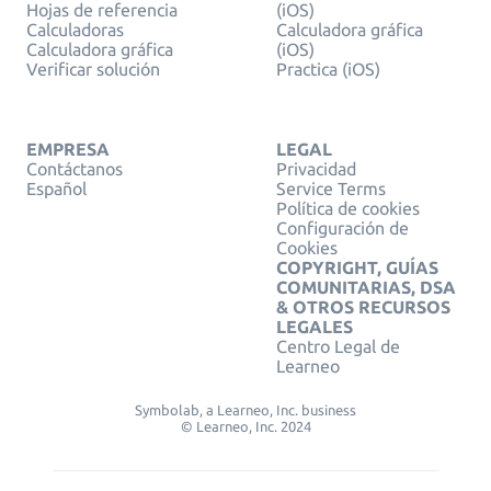
Hojas de referencia
(iOS)
Calculadoras
Calculadora gráfica
Calculadora gráfica
(iOS)
Verificar solución
Practica (iOS)
EMPRESA
LEGAL
Contáctanos
Privacidad
Español
Service Terms
Política de cookies
Configuración de
Cookies
COPYRIGHT, GUÍAS
COMUNITARIAS, DSA
& OTROS RECURSOS
LEGALES
Centro Legal de
Learneo
Symbolab, a Learneo, Inc. business
© Learneo, Inc. 2024