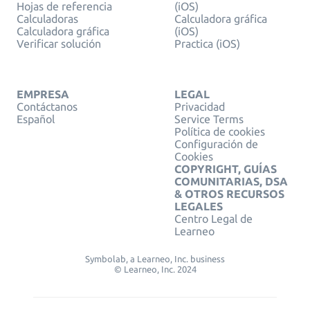
Hojas de referencia
(iOS)
Calculadoras
Calculadora gráfica
Calculadora gráfica
(iOS)
Verificar solución
Practica (iOS)
EMPRESA
LEGAL
Contáctanos
Privacidad
Español
Service Terms
Política de cookies
Configuración de
Cookies
COPYRIGHT, GUÍAS
COMUNITARIAS, DSA
& OTROS RECURSOS
LEGALES
Centro Legal de
Learneo
Symbolab, a Learneo, Inc. business
© Learneo, Inc. 2024