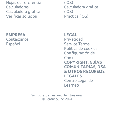
Hojas de referencia
(iOS)
Calculadoras
Calculadora gráfica
Calculadora gráfica
(iOS)
Verificar solución
Practica (iOS)
EMPRESA
LEGAL
Contáctanos
Privacidad
Español
Service Terms
Política de cookies
Configuración de
Cookies
COPYRIGHT, GUÍAS
COMUNITARIAS, DSA
& OTROS RECURSOS
LEGALES
Centro Legal de
Learneo
Symbolab, a Learneo, Inc. business
© Learneo, Inc. 2024