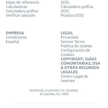
Hojas de referencia
(iOS)
Calculadoras
Calculadora gráfica
Calculadora gráfica
(iOS)
Verificar solución
Practica (iOS)
EMPRESA
LEGAL
Contáctanos
Privacidad
Español
Service Terms
Política de cookies
Configuración de
Cookies
COPYRIGHT, GUÍAS
COMUNITARIAS, DSA
& OTROS RECURSOS
LEGALES
Centro Legal de
Learneo
Symbolab, a Learneo, Inc. business
© Learneo, Inc. 2024