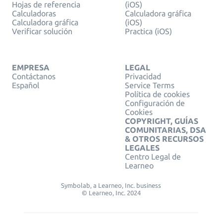
Hojas de referencia
(iOS)
Calculadoras
Calculadora gráfica
Calculadora gráfica
(iOS)
Verificar solución
Practica (iOS)
EMPRESA
LEGAL
Contáctanos
Privacidad
Español
Service Terms
Política de cookies
Configuración de
Cookies
COPYRIGHT, GUÍAS
COMUNITARIAS, DSA
& OTROS RECURSOS
LEGALES
Centro Legal de
Learneo
Symbolab, a Learneo, Inc. business
© Learneo, Inc. 2024