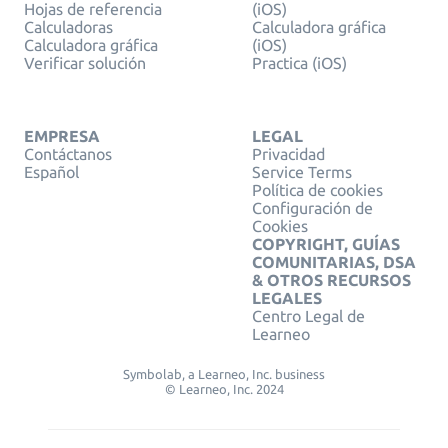
Hojas de referencia
(iOS)
Calculadoras
Calculadora gráfica
Calculadora gráfica
(iOS)
Verificar solución
Practica (iOS)
EMPRESA
LEGAL
Contáctanos
Privacidad
Español
Service Terms
Política de cookies
Configuración de
Cookies
COPYRIGHT, GUÍAS
COMUNITARIAS, DSA
& OTROS RECURSOS
LEGALES
Centro Legal de
Learneo
Symbolab, a Learneo, Inc. business
© Learneo, Inc. 2024