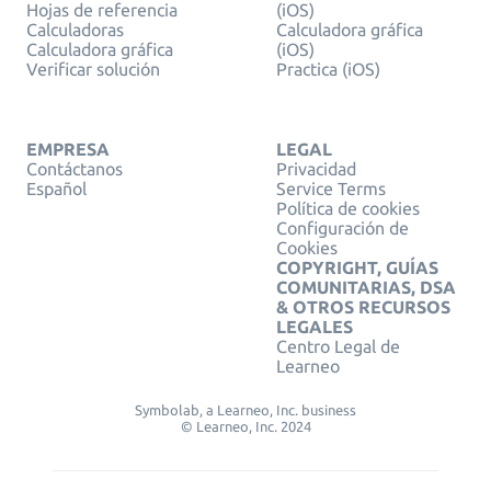
Hojas de referencia
(iOS)
Calculadoras
Calculadora gráfica
Calculadora gráfica
(iOS)
Verificar solución
Practica (iOS)
EMPRESA
LEGAL
Contáctanos
Privacidad
Español
Service Terms
Política de cookies
Configuración de
Cookies
COPYRIGHT, GUÍAS
COMUNITARIAS, DSA
& OTROS RECURSOS
LEGALES
Centro Legal de
Learneo
Symbolab, a Learneo, Inc. business
© Learneo, Inc. 2024