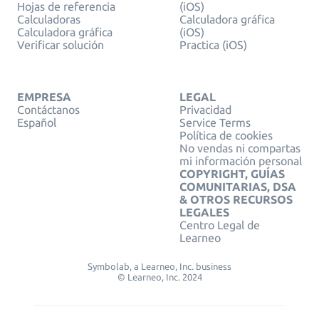
Hojas de referencia
(iOS)
Calculadoras
Calculadora gráfica
Calculadora gráfica
(iOS)
Verificar solución
Practica (iOS)
EMPRESA
LEGAL
Contáctanos
Privacidad
Español
Service Terms
Política de cookies
No vendas ni compartas
mi información personal
COPYRIGHT, GUÍAS
COMUNITARIAS, DSA
& OTROS RECURSOS
LEGALES
Centro Legal de
Learneo
Symbolab, a Learneo, Inc. business
© Learneo, Inc. 2024