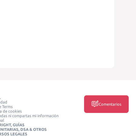
L
idad
Comentarios
e Terms
ca de cookies
das ni compartas mi información
nal
IGHT, GUÍAS
NITARIAS, DSA & OTROS
RSOS LEGALES