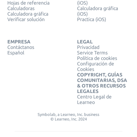
Hojas de referencia
(iOS)
Calculadoras
Calculadora gráfica
Calculadora gráfica
(iOS)
Verificar solución
Practica (iOS)
EMPRESA
LEGAL
Contáctanos
Privacidad
Español
Service Terms
Política de cookies
Configuración de
Cookies
COPYRIGHT, GUÍAS
COMUNITARIAS, DSA
& OTROS RECURSOS
LEGALES
Centro Legal de
Learneo
Symbolab, a Learneo, Inc. business
© Learneo, Inc. 2024