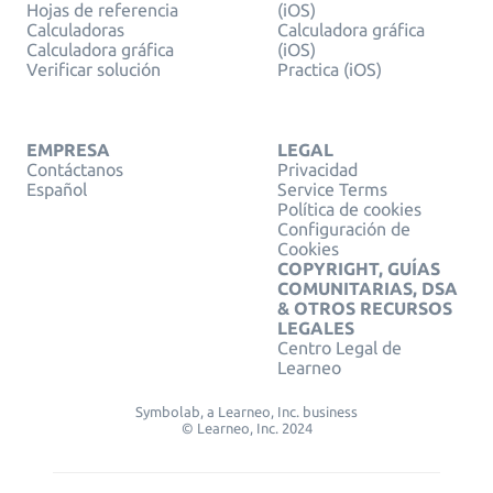
Hojas de referencia
(iOS)
Calculadoras
Calculadora gráfica
Calculadora gráfica
(iOS)
Verificar solución
Practica (iOS)
EMPRESA
LEGAL
Contáctanos
Privacidad
Español
Service Terms
Política de cookies
Configuración de
Cookies
COPYRIGHT, GUÍAS
COMUNITARIAS, DSA
& OTROS RECURSOS
LEGALES
Centro Legal de
Learneo
Symbolab, a Learneo, Inc. business
© Learneo, Inc. 2024