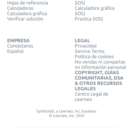
Hojas de referencia
(iOS)
Calculadoras
Calculadora gráfica
Calculadora gráfica
(iOS)
Verificar solución
Practica (iOS)
EMPRESA
LEGAL
Contáctanos
Privacidad
Español
Service Terms
Política de cookies
No vendas ni compartas
mi información personal
COPYRIGHT, GUÍAS
COMUNITARIAS, DSA
& OTROS RECURSOS
LEGALES
Centro Legal de
Learneo
Symbolab, a Learneo, Inc. business
© Learneo, Inc. 2024