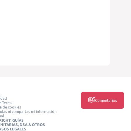
L
idad
Comentarios
e Terms
ca de cookies
das ni compartas mi información
nal
IGHT, GUÍAS
NITARIAS, DSA & OTROS
RSOS LEGALES