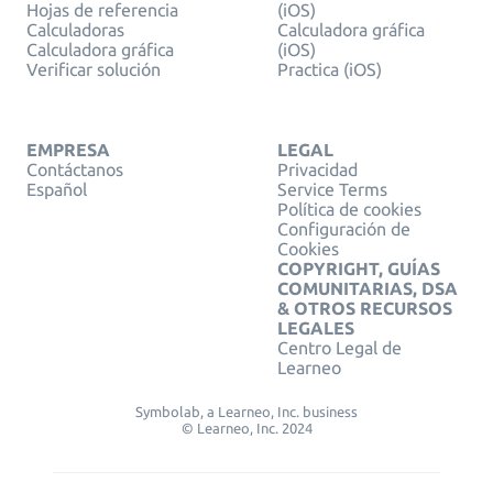
Hojas de referencia
(iOS)
Calculadoras
Calculadora gráfica
Calculadora gráfica
(iOS)
Verificar solución
Practica (iOS)
EMPRESA
LEGAL
Contáctanos
Privacidad
Español
Service Terms
Política de cookies
Configuración de
Cookies
COPYRIGHT, GUÍAS
COMUNITARIAS, DSA
& OTROS RECURSOS
LEGALES
Centro Legal de
Learneo
Symbolab, a Learneo, Inc. business
© Learneo, Inc. 2024