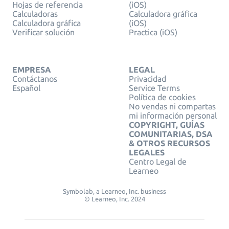
Hojas de referencia
(iOS)
Calculadoras
Calculadora gráfica
Calculadora gráfica
(iOS)
Verificar solución
Practica (iOS)
EMPRESA
LEGAL
Contáctanos
Privacidad
Español
Service Terms
Política de cookies
No vendas ni compartas
mi información personal
COPYRIGHT, GUÍAS
COMUNITARIAS, DSA
& OTROS RECURSOS
LEGALES
Centro Legal de
Learneo
Symbolab, a Learneo, Inc. business
© Learneo, Inc. 2024