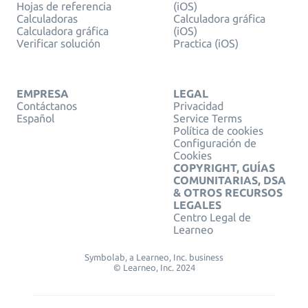
Hojas de referencia
(iOS)
Calculadoras
Calculadora gráfica
Calculadora gráfica
(iOS)
Verificar solución
Practica (iOS)
EMPRESA
LEGAL
Contáctanos
Privacidad
Español
Service Terms
Política de cookies
Configuración de
Cookies
COPYRIGHT, GUÍAS
COMUNITARIAS, DSA
& OTROS RECURSOS
LEGALES
Centro Legal de
Learneo
Symbolab, a Learneo, Inc. business
© Learneo, Inc. 2024