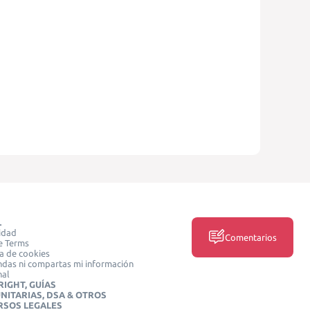
L
idad
Comentarios
e Terms
ca de cookies
das ni compartas mi información
nal
IGHT, GUÍAS
NITARIAS, DSA & OTROS
RSOS LEGALES