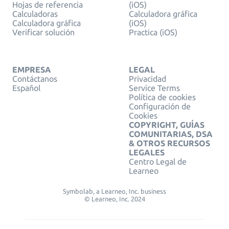
Hojas de referencia
(iOS)
Calculadoras
Calculadora gráfica
Calculadora gráfica
(iOS)
Verificar solución
Practica (iOS)
EMPRESA
LEGAL
Contáctanos
Privacidad
Español
Service Terms
Política de cookies
Configuración de
Cookies
COPYRIGHT, GUÍAS
COMUNITARIAS, DSA
& OTROS RECURSOS
LEGALES
Centro Legal de
Learneo
Symbolab, a Learneo, Inc. business
© Learneo, Inc. 2024