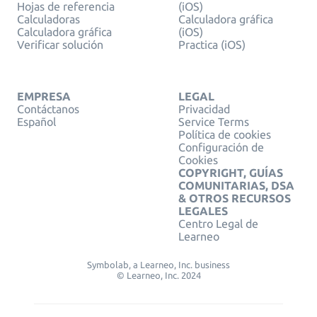
Hojas de referencia
(iOS)
Calculadoras
Calculadora gráfica
Calculadora gráfica
(iOS)
Verificar solución
Practica (iOS)
EMPRESA
LEGAL
Contáctanos
Privacidad
Español
Service Terms
Política de cookies
Configuración de
Cookies
COPYRIGHT, GUÍAS
COMUNITARIAS, DSA
& OTROS RECURSOS
LEGALES
Centro Legal de
Learneo
Symbolab, a Learneo, Inc. business
© Learneo, Inc. 2024