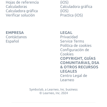
Hojas de referencia
(iOS)
Calculadoras
Calculadora gráfica
Calculadora gráfica
(iOS)
Verificar solución
Practica (iOS)
EMPRESA
LEGAL
Contáctanos
Privacidad
Español
Service Terms
Política de cookies
Configuración de
Cookies
COPYRIGHT, GUÍAS
COMUNITARIAS, DSA
& OTROS RECURSOS
LEGALES
Centro Legal de
Learneo
Symbolab, a Learneo, Inc. business
© Learneo, Inc. 2024