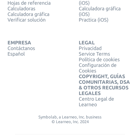
Hojas de referencia
(iOS)
Calculadoras
Calculadora gráfica
Calculadora gráfica
(iOS)
Verificar solución
Practica (iOS)
EMPRESA
LEGAL
Contáctanos
Privacidad
Español
Service Terms
Política de cookies
Configuración de
Cookies
COPYRIGHT, GUÍAS
COMUNITARIAS, DSA
& OTROS RECURSOS
LEGALES
Centro Legal de
Learneo
Symbolab, a Learneo, Inc. business
© Learneo, Inc. 2024