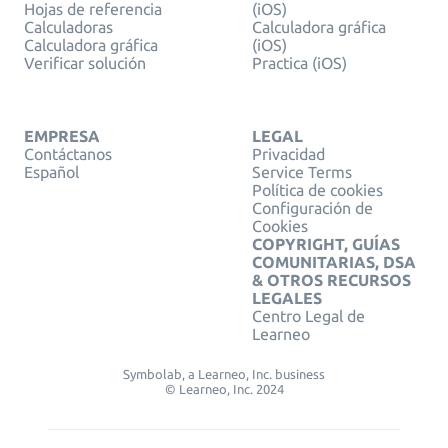
Hojas de referencia
(iOS)
Calculadoras
Calculadora gráfica
Calculadora gráfica
(iOS)
Verificar solución
Practica (iOS)
EMPRESA
LEGAL
Contáctanos
Privacidad
Español
Service Terms
Política de cookies
Configuración de
Cookies
COPYRIGHT, GUÍAS
COMUNITARIAS, DSA
& OTROS RECURSOS
LEGALES
Centro Legal de
Learneo
Symbolab, a Learneo, Inc. business
© Learneo, Inc. 2024