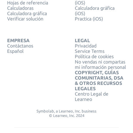
Hojas de referencia
(iOS)
Calculadoras
Calculadora gráfica
Calculadora gráfica
(iOS)
Verificar solución
Practica (iOS)
EMPRESA
LEGAL
Contáctanos
Privacidad
Español
Service Terms
Política de cookies
No vendas ni compartas
mi información personal
COPYRIGHT, GUÍAS
COMUNITARIAS, DSA
& OTROS RECURSOS
LEGALES
Centro Legal de
Learneo
Symbolab, a Learneo, Inc. business
© Learneo, Inc. 2024