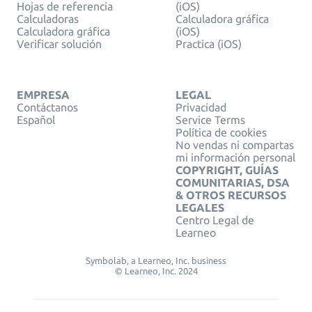
Hojas de referencia
(iOS)
Calculadoras
Calculadora gráfica
Calculadora gráfica
(iOS)
Verificar solución
Practica (iOS)
EMPRESA
LEGAL
Contáctanos
Privacidad
Español
Service Terms
Política de cookies
No vendas ni compartas
mi información personal
COPYRIGHT, GUÍAS
COMUNITARIAS, DSA
& OTROS RECURSOS
LEGALES
Centro Legal de
Learneo
Symbolab, a Learneo, Inc. business
© Learneo, Inc. 2024