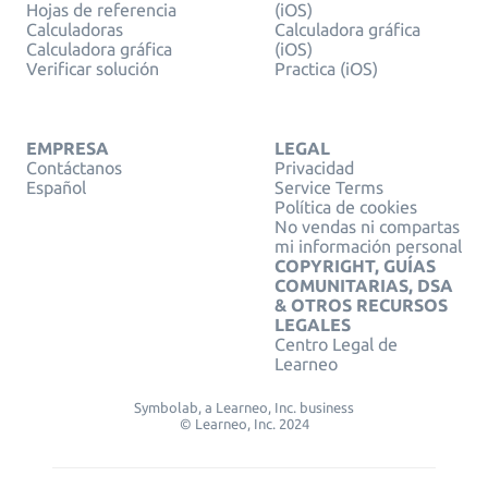
Hojas de referencia
(iOS)
Calculadoras
Calculadora gráfica
Calculadora gráfica
(iOS)
Verificar solución
Practica (iOS)
EMPRESA
LEGAL
Contáctanos
Privacidad
Español
Service Terms
Política de cookies
No vendas ni compartas
mi información personal
COPYRIGHT, GUÍAS
COMUNITARIAS, DSA
& OTROS RECURSOS
LEGALES
Centro Legal de
Learneo
Symbolab, a Learneo, Inc. business
© Learneo, Inc. 2024