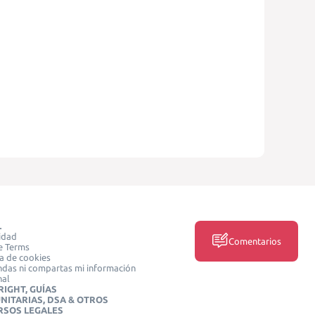
L
idad
Comentarios
e Terms
ca de cookies
das ni compartas mi información
nal
IGHT, GUÍAS
NITARIAS, DSA & OTROS
RSOS LEGALES