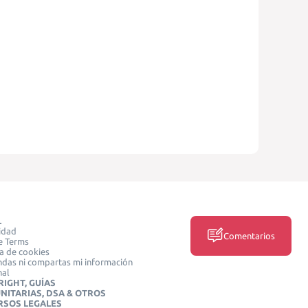
L
idad
Comentarios
e Terms
ca de cookies
das ni compartas mi información
nal
IGHT, GUÍAS
NITARIAS, DSA & OTROS
RSOS LEGALES