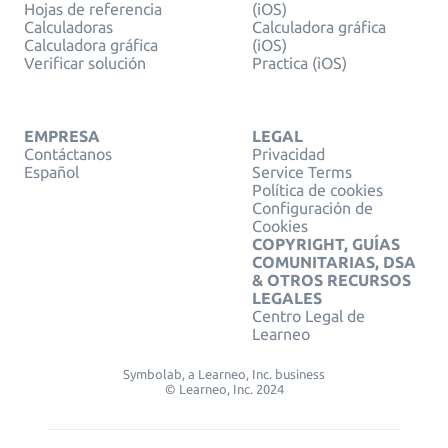
Hojas de referencia
(iOS)
Calculadoras
Calculadora gráfica
Calculadora gráfica
(iOS)
Verificar solución
Practica (iOS)
EMPRESA
LEGAL
Contáctanos
Privacidad
Español
Service Terms
Política de cookies
Configuración de
Cookies
COPYRIGHT, GUÍAS
COMUNITARIAS, DSA
& OTROS RECURSOS
LEGALES
Centro Legal de
Learneo
Symbolab, a Learneo, Inc. business
© Learneo, Inc. 2024