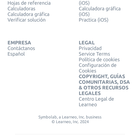
Hojas de referencia
(iOS)
Calculadoras
Calculadora gráfica
Calculadora gráfica
(iOS)
Verificar solución
Practica (iOS)
EMPRESA
LEGAL
Contáctanos
Privacidad
Español
Service Terms
Política de cookies
Configuración de
Cookies
COPYRIGHT, GUÍAS
COMUNITARIAS, DSA
& OTROS RECURSOS
LEGALES
Centro Legal de
Learneo
Symbolab, a Learneo, Inc. business
© Learneo, Inc. 2024