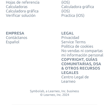
Hojas de referencia
(iOS)
Calculadoras
Calculadora gráfica
Calculadora gráfica
(iOS)
Verificar solución
Practica (iOS)
EMPRESA
LEGAL
Contáctanos
Privacidad
Español
Service Terms
Política de cookies
No vendas ni compartas
mi información personal
COPYRIGHT, GUÍAS
COMUNITARIAS, DSA
& OTROS RECURSOS
LEGALES
Centro Legal de
Learneo
Symbolab, a Learneo, Inc. business
© Learneo, Inc. 2024