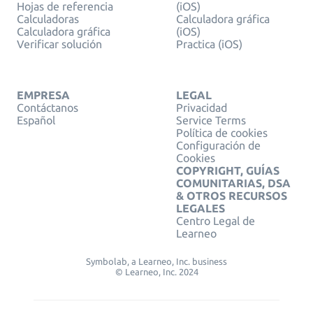
Hojas de referencia
(iOS)
Calculadoras
Calculadora gráfica
Calculadora gráfica
(iOS)
Verificar solución
Practica (iOS)
EMPRESA
LEGAL
Contáctanos
Privacidad
Español
Service Terms
Política de cookies
Configuración de
Cookies
COPYRIGHT, GUÍAS
COMUNITARIAS, DSA
& OTROS RECURSOS
LEGALES
Centro Legal de
Learneo
Symbolab, a Learneo, Inc. business
© Learneo, Inc. 2024