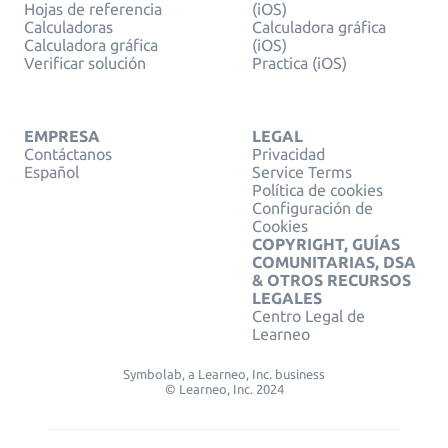
Hojas de referencia
(iOS)
Calculadoras
Calculadora gráfica
Calculadora gráfica
(iOS)
Verificar solución
Practica (iOS)
EMPRESA
LEGAL
Contáctanos
Privacidad
Español
Service Terms
Política de cookies
Configuración de
Cookies
COPYRIGHT, GUÍAS
COMUNITARIAS, DSA
& OTROS RECURSOS
LEGALES
Centro Legal de
Learneo
Symbolab, a Learneo, Inc. business
© Learneo, Inc. 2024