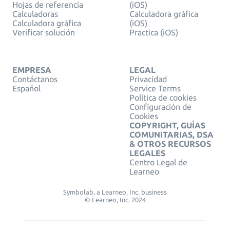
Hojas de referencia
(iOS)
Calculadoras
Calculadora gráfica
Calculadora gráfica
(iOS)
Verificar solución
Practica (iOS)
EMPRESA
LEGAL
Contáctanos
Privacidad
Español
Service Terms
Política de cookies
Configuración de
Cookies
COPYRIGHT, GUÍAS
COMUNITARIAS, DSA
& OTROS RECURSOS
LEGALES
Centro Legal de
Learneo
Symbolab, a Learneo, Inc. business
© Learneo, Inc. 2024