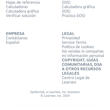
Hojas de referencia
(iOS)
Calculadoras
Calculadora gráfica
Calculadora gráfica
(iOS)
Verificar solución
Practica (iOS)
EMPRESA
LEGAL
Contáctanos
Privacidad
Español
Service Terms
Política de cookies
No vendas ni compartas
mi información personal
COPYRIGHT, GUÍAS
COMUNITARIAS, DSA
& OTROS RECURSOS
LEGALES
Centro Legal de
Learneo
Symbolab, a Learneo, Inc. business
© Learneo, Inc. 2024