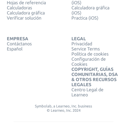
Hojas de referencia
(iOS)
Calculadoras
Calculadora gráfica
Calculadora gráfica
(iOS)
Verificar solución
Practica (iOS)
EMPRESA
LEGAL
Contáctanos
Privacidad
Español
Service Terms
Política de cookies
Configuración de
Cookies
COPYRIGHT, GUÍAS
COMUNITARIAS, DSA
& OTROS RECURSOS
LEGALES
Centro Legal de
Learneo
Symbolab, a Learneo, Inc. business
© Learneo, Inc. 2024