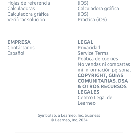
Hojas de referencia
(iOS)
Calculadoras
Calculadora gráfica
Calculadora gráfica
(iOS)
Verificar solución
Practica (iOS)
EMPRESA
LEGAL
Contáctanos
Privacidad
Español
Service Terms
Política de cookies
No vendas ni compartas
mi información personal
COPYRIGHT, GUÍAS
COMUNITARIAS, DSA
& OTROS RECURSOS
LEGALES
Centro Legal de
Learneo
Symbolab, a Learneo, Inc. business
© Learneo, Inc. 2024