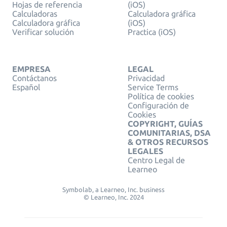
Hojas de referencia
(iOS)
Calculadoras
Calculadora gráfica
Calculadora gráfica
(iOS)
Verificar solución
Practica (iOS)
EMPRESA
LEGAL
Contáctanos
Privacidad
Español
Service Terms
Política de cookies
Configuración de
Cookies
COPYRIGHT, GUÍAS
COMUNITARIAS, DSA
& OTROS RECURSOS
LEGALES
Centro Legal de
Learneo
Symbolab, a Learneo, Inc. business
© Learneo, Inc. 2024