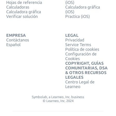
Hojas de referencia
(iOS)
Calculadoras
Calculadora gráfica
Calculadora gráfica
(iOS)
Verificar solución
Practica (iOS)
EMPRESA
LEGAL
Contáctanos
Privacidad
Español
Service Terms
Política de cookies
Configuración de
Cookies
COPYRIGHT, GUÍAS
COMUNITARIAS, DSA
& OTROS RECURSOS
LEGALES
Centro Legal de
Learneo
Symbolab, a Learneo, Inc. business
© Learneo, Inc. 2024