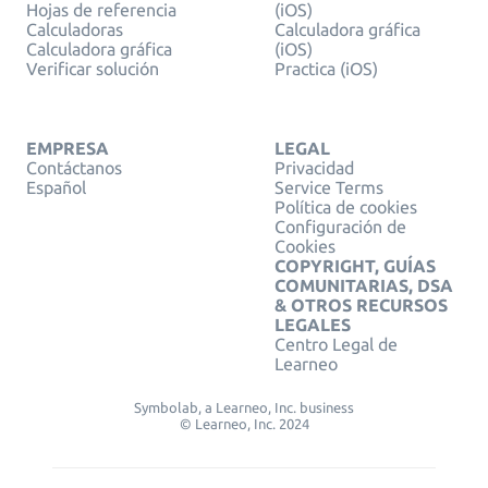
Hojas de referencia
(iOS)
Calculadoras
Calculadora gráfica
Calculadora gráfica
(iOS)
Verificar solución
Practica (iOS)
EMPRESA
LEGAL
Contáctanos
Privacidad
Español
Service Terms
Política de cookies
Configuración de
Cookies
COPYRIGHT, GUÍAS
COMUNITARIAS, DSA
& OTROS RECURSOS
LEGALES
Centro Legal de
Learneo
Symbolab, a Learneo, Inc. business
© Learneo, Inc. 2024