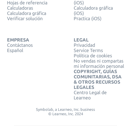
Hojas de referencia
(iOS)
Calculadoras
Calculadora gráfica
Calculadora gráfica
(iOS)
Verificar solución
Practica (iOS)
EMPRESA
LEGAL
Contáctanos
Privacidad
Español
Service Terms
Política de cookies
No vendas ni compartas
mi información personal
COPYRIGHT, GUÍAS
COMUNITARIAS, DSA
& OTROS RECURSOS
LEGALES
Centro Legal de
Learneo
Symbolab, a Learneo, Inc. business
© Learneo, Inc. 2024