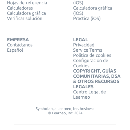
Hojas de referencia
(iOS)
Calculadoras
Calculadora gráfica
Calculadora gráfica
(iOS)
Verificar solución
Practica (iOS)
EMPRESA
LEGAL
Contáctanos
Privacidad
Español
Service Terms
Política de cookies
Configuración de
Cookies
COPYRIGHT, GUÍAS
COMUNITARIAS, DSA
& OTROS RECURSOS
LEGALES
Centro Legal de
Learneo
Symbolab, a Learneo, Inc. business
© Learneo, Inc. 2024