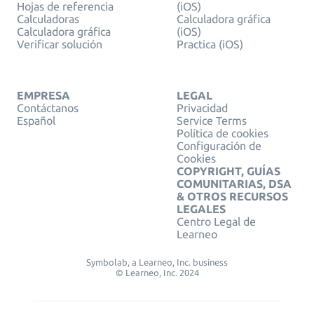
Hojas de referencia
(iOS)
Calculadoras
Calculadora gráfica
Calculadora gráfica
(iOS)
Verificar solución
Practica (iOS)
EMPRESA
LEGAL
Contáctanos
Privacidad
Español
Service Terms
Política de cookies
Configuración de
Cookies
COPYRIGHT, GUÍAS
COMUNITARIAS, DSA
& OTROS RECURSOS
LEGALES
Centro Legal de
Learneo
Symbolab, a Learneo, Inc. business
© Learneo, Inc. 2024