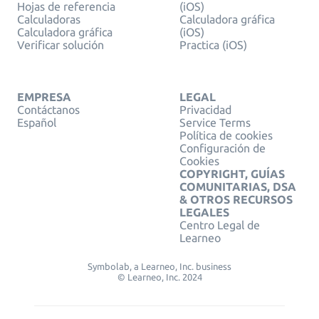
Hojas de referencia
(iOS)
Calculadoras
Calculadora gráfica
Calculadora gráfica
(iOS)
Verificar solución
Practica (iOS)
EMPRESA
LEGAL
Contáctanos
Privacidad
Español
Service Terms
Política de cookies
Configuración de
Cookies
COPYRIGHT, GUÍAS
COMUNITARIAS, DSA
& OTROS RECURSOS
LEGALES
Centro Legal de
Learneo
Symbolab, a Learneo, Inc. business
© Learneo, Inc. 2024