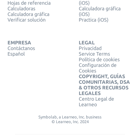
Hojas de referencia
(iOS)
Calculadoras
Calculadora gráfica
Calculadora gráfica
(iOS)
Verificar solución
Practica (iOS)
EMPRESA
LEGAL
Contáctanos
Privacidad
Español
Service Terms
Política de cookies
Configuración de
Cookies
COPYRIGHT, GUÍAS
COMUNITARIAS, DSA
& OTROS RECURSOS
LEGALES
Centro Legal de
Learneo
Symbolab, a Learneo, Inc. business
© Learneo, Inc. 2024