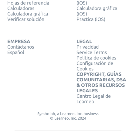
Hojas de referencia
(iOS)
Calculadoras
Calculadora gráfica
Calculadora gráfica
(iOS)
Verificar solución
Practica (iOS)
EMPRESA
LEGAL
Contáctanos
Privacidad
Español
Service Terms
Política de cookies
Configuración de
Cookies
COPYRIGHT, GUÍAS
COMUNITARIAS, DSA
& OTROS RECURSOS
LEGALES
Centro Legal de
Learneo
Symbolab, a Learneo, Inc. business
© Learneo, Inc. 2024