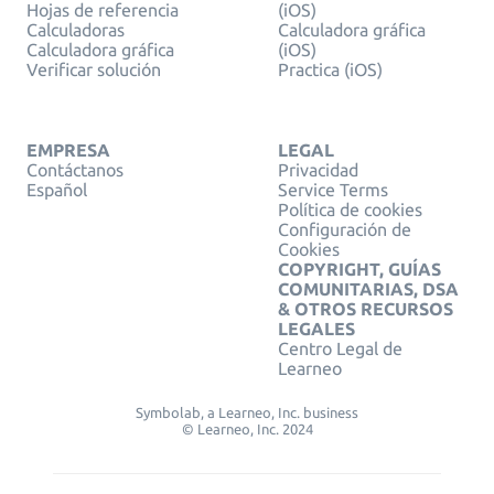
Hojas de referencia
(iOS)
Calculadoras
Calculadora gráfica
Calculadora gráfica
(iOS)
Verificar solución
Practica (iOS)
EMPRESA
LEGAL
Contáctanos
Privacidad
Español
Service Terms
Política de cookies
Configuración de
Cookies
COPYRIGHT, GUÍAS
COMUNITARIAS, DSA
& OTROS RECURSOS
LEGALES
Centro Legal de
Learneo
Symbolab, a Learneo, Inc. business
© Learneo, Inc. 2024