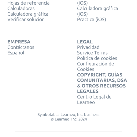
Hojas de referencia
(iOS)
Calculadoras
Calculadora gráfica
Calculadora gráfica
(iOS)
Verificar solución
Practica (iOS)
EMPRESA
LEGAL
Contáctanos
Privacidad
Español
Service Terms
Política de cookies
Configuración de
Cookies
COPYRIGHT, GUÍAS
COMUNITARIAS, DSA
& OTROS RECURSOS
LEGALES
Centro Legal de
Learneo
Symbolab, a Learneo, Inc. business
© Learneo, Inc. 2024