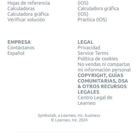
Hojas de referencia
(iOS)
Calculadoras
Calculadora gráfica
Calculadora gráfica
(iOS)
Verificar solución
Practica (iOS)
EMPRESA
LEGAL
Contáctanos
Privacidad
Español
Service Terms
Política de cookies
No vendas ni compartas
mi información personal
COPYRIGHT, GUÍAS
COMUNITARIAS, DSA
& OTROS RECURSOS
LEGALES
Centro Legal de
Learneo
Symbolab, a Learneo, Inc. business
© Learneo, Inc. 2024