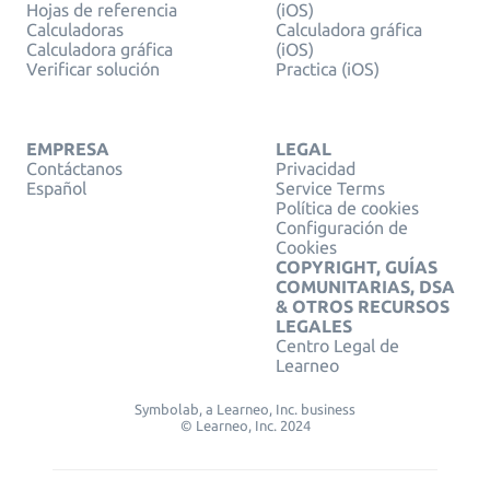
Hojas de referencia
(iOS)
Calculadoras
Calculadora gráfica
Calculadora gráfica
(iOS)
Verificar solución
Practica (iOS)
EMPRESA
LEGAL
Contáctanos
Privacidad
Español
Service Terms
Política de cookies
Configuración de
Cookies
COPYRIGHT, GUÍAS
COMUNITARIAS, DSA
& OTROS RECURSOS
LEGALES
Centro Legal de
Learneo
Symbolab, a Learneo, Inc. business
© Learneo, Inc. 2024