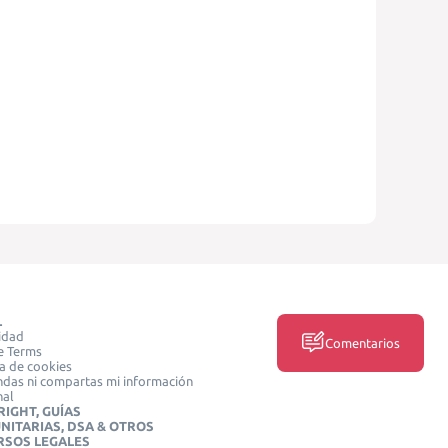
L
idad
Comentarios
e Terms
ca de cookies
das ni compartas mi información
nal
IGHT, GUÍAS
NITARIAS, DSA & OTROS
RSOS LEGALES